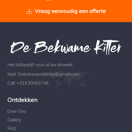
Vraag eenvoudig een offerte
Het kitbedrijf voor al uw kitwerk.
Mail:
Debekwamekitter@gmail.com
Call:
+31630063746
Ontdekken
Over Ons
Gallery
FAQ